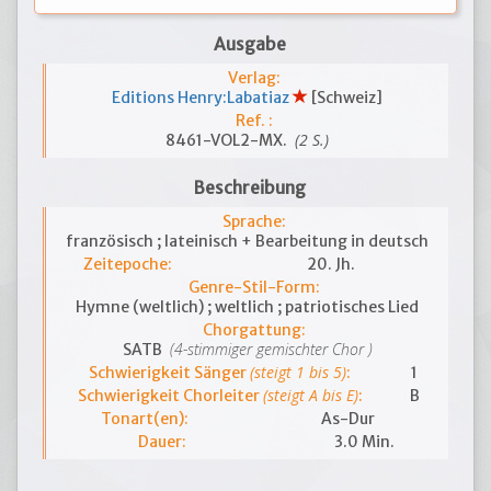
Ausgabe
Verlag:
Editions Henry:Labatiaz
[Schweiz]
Ref. :
(2 S.)
8461-VOL2-MX.
Beschreibung
Sprache:
französisch ; lateinisch + Bearbeitung in deutsch
Zeitepoche:
20. Jh.
Genre-Stil-Form:
Hymne (weltlich) ; weltlich ; patriotisches Lied
Chorgattung:
(4-stimmiger gemischter Chor )
SATB
(steigt 1 bis 5)
Schwierigkeit Sänger
:
1
(steigt A bis E)
Schwierigkeit Chorleiter
:
B
Tonart(en):
As-Dur
Dauer:
3.0 Min.