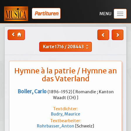
Partituren
Togg
navig
Karte
1716
/
208443
unfold_more
Hymne à la patrie / Hymne an
das Vaterland
Boller, Carlo
(1896-1952) [ Romandie ; Kanton
Waadt (CH) ]
Textdichter:
Budry, Maurice
Textbearbeiter:
Rohrbasser, Anton
[Schweiz]