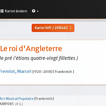
Kartei ändern
Karte
1691
/
208443
unfold_more
Le roi d'Angleterre
le pré i'étions quatre-vingt fillettes )
Fremiot, Marcel
(1920-2018) [ Frankreich ]
Art Musical Populaire
[Frankreich]
(4 S.)
AMP085