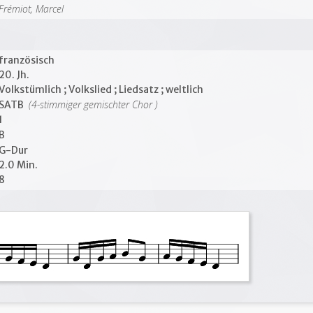
Frémiot, Marcel
französisch
20. Jh.
Volkstümlich ; Volkslied ; Liedsatz ; weltlich
(4-stimmiger gemischter Chor )
SATB
1
B
G-Dur
2.0 Min.
8