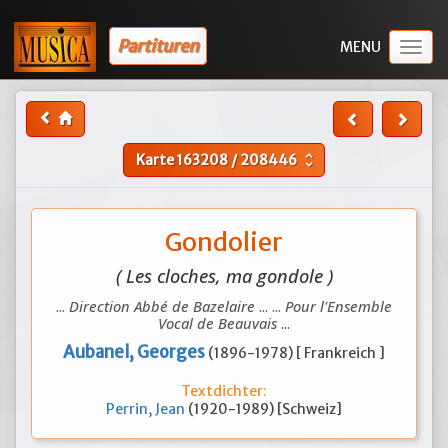
Partituren
Togg
navig
Karte
163208
/
208446
unfold_more
Gondolier
( Les cloches, ma gondole )
...
Direction Abbé de Bazelaire
... ...
Pour l'Ensemble
Vocal de Beauvais
...
Aubanel, Georges
(1896-1978) [ Frankreich ]
Textdichter:
Perrin, Jean
(1920-1989) [Schweiz]