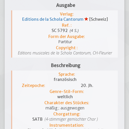
Ausgabe
Verlag:
Editions de la Schola Cantorum
[Schweiz]
Ref. :
(4 S.)
SC 5792
Form der Ausgabe:
Partitur
Copyright :
Editions musicales de la Schola Cantorum, CH-Fleurier
Beschreibung
Sprache:
französisch
Zeitepoche:
20. Jh.
Genre-Stil-Form:
weltlich
Charakter des Stückes:
mäßig ; ausgewogen
Chorgattung:
(4-stimmiger gemischter Chor )
SATB
Instrumentation: