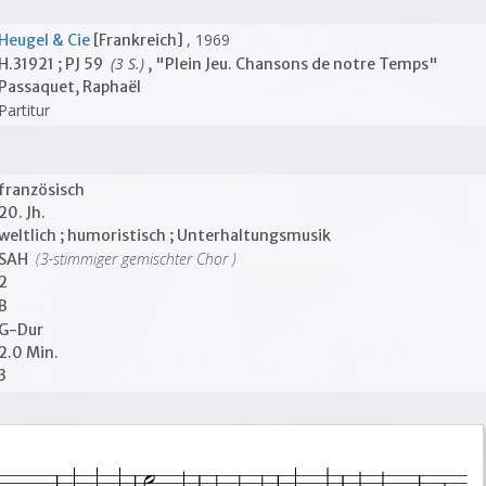
, 1969
Heugel & Cie
[Frankreich]
(3 S.)
H.31921 ; PJ 59
, "Plein Jeu. Chansons de notre Temps"
Passaquet, Raphaël
Partitur
französisch
20. Jh.
weltlich ; humoristisch ; Unterhaltungsmusik
(3-stimmiger gemischter Chor )
SAH
2
B
G-Dur
2.0 Min.
3