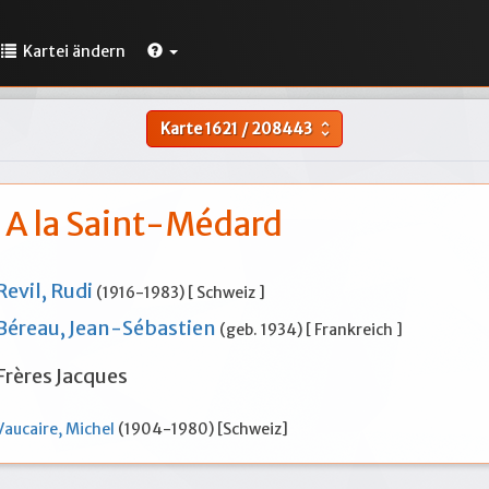
Kartei ändern
Karte
1621
/
208443
unfold_more
A la Saint-Médard
Revil, Rudi
(1916-1983) [ Schweiz ]
Béreau, Jean-Sébastien
(geb. 1934) [ Frankreich ]
Frères Jacques
Vaucaire, Michel
(1904-1980) [Schweiz]