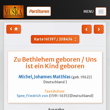
Partituren
Togg
navig
Karte
161397
/
208434
unfold_more
Zu Bethlehem geboren / Uns
ist ein Kind geboren
Michel, Johannes Matthias
(geb. 1962) [
Deutschland ]
Textdichter:
Spee, Friedrich von
(1591-1635) [Deutschland]
Ausgabe