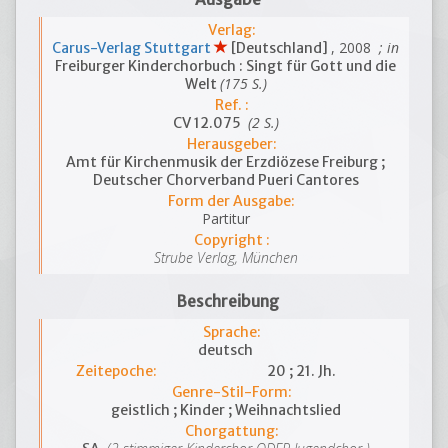
Verlag:
, 2008
; in
Carus-Verlag Stuttgart
[Deutschland]
Freiburger Kinderchorbuch : Singt für Gott und die
(175 S.)
Welt
Ref. :
(2 S.)
CV 12.075
Herausgeber:
Amt für Kirchenmusik der Erzdiözese Freiburg ;
Deutscher Chorverband Pueri Cantores
Form der Ausgabe:
Partitur
Copyright :
Strube Verlag, München
Beschreibung
Sprache:
deutsch
Zeitepoche:
20 ; 21. Jh.
Genre-Stil-Form:
geistlich ; Kinder ; Weihnachtslied
Chorgattung: