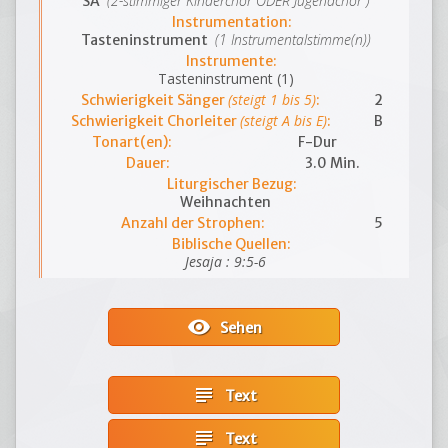
(2-stimmiger Kinderchor ODER Jugendchor )
SA
Instrumentation:
(1 Instrumentalstimme(n))
Tasteninstrument
Instrumente:
Tasteninstrument (1)
(steigt 1 bis 5)
Schwierigkeit Sänger
:
2
(steigt A bis E)
Schwierigkeit Chorleiter
:
B
Tonart(en):
F-Dur
Dauer:
3.0 Min.
Liturgischer Bezug:
Weihnachten
Anzahl der Strophen:
5
Biblische Quellen:
Jesaja : 9:5-6
visibility
Sehen
subject
Text
subject
Text