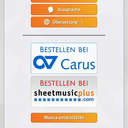
Aussprache
language
Übersetzung
unfold_more
Musica unterstützen