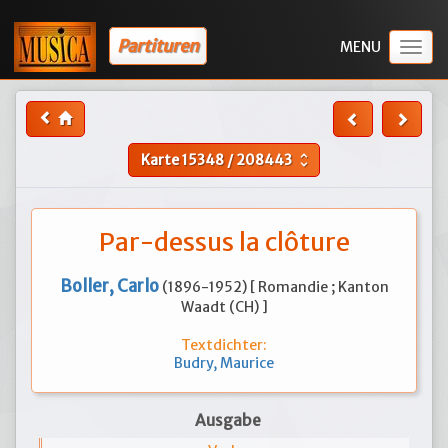
Partituren
Togg
navig
Karte
15348
/
208443
unfold_more
Par-dessus la clôture
Boller, Carlo
(1896-1952) [ Romandie ; Kanton
Waadt (CH) ]
Textdichter:
Budry, Maurice
Ausgabe