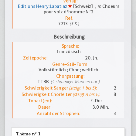
Verlag:
; in
Editions Henry:Labatiaz
[Schweiz]
Choeurs
pour voix d'homme N°2
Ref. :
(3 S.)
7213
Beschreibung
Sprache:
französisch
Zeitepoche:
20. Jh.
Genre-Stil-Form:
Volkstümlich ; Chor ; weltlich
Chorgattung:
(4-stimmiger Männerchor )
TTBB
(steigt 1 bis 5)
Schwierigkeit Sänger
:
2
(steigt A bis E)
Schwierigkeit Chorleiter
:
B
Tonart(en):
F-Dur
Dauer:
3.0 Min.
Anzahl der Strophen:
3