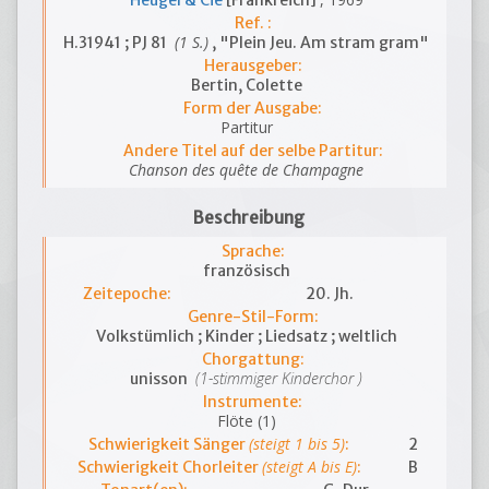
Heugel & Cie
[Frankreich]
Ref. :
(1 S.)
H.31941 ; PJ 81
, "Plein Jeu. Am stram gram"
Herausgeber:
Bertin, Colette
Form der Ausgabe:
Partitur
Andere Titel auf der selbe Partitur:
Chanson des quête de Champagne
Beschreibung
Sprache:
französisch
Zeitepoche:
20. Jh.
Genre-Stil-Form:
Volkstümlich ; Kinder ; Liedsatz ; weltlich
Chorgattung:
(1-stimmiger Kinderchor )
unisson
Instrumente:
Flöte (1)
(steigt 1 bis 5)
Schwierigkeit Sänger
:
2
(steigt A bis E)
Schwierigkeit Chorleiter
:
B