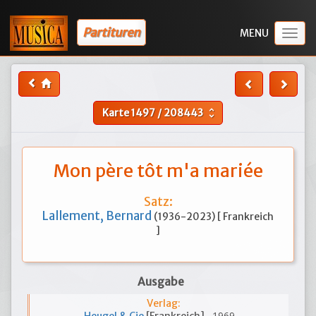
Partituren
Togg
navig
Karte
1497
/
208443
unfold_more
Mon père tôt m'a mariée
Satz:
Lallement, Bernard
(1936-2023) [ Frankreich
]
Ausgabe
Verlag:
, 1969