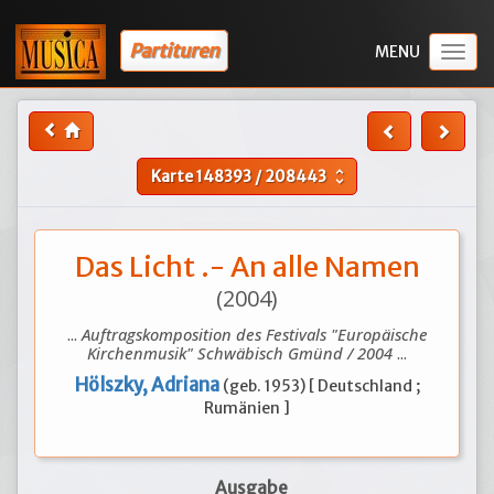
Partituren
Togg
navig
Karte
148393
/
208443
unfold_more
Das Licht .- An alle Namen
(2004)
...
Auftragskomposition des Festivals "Europäische
Kirchenmusik" Schwäbisch Gmünd / 2004
...
Hölszky, Adriana
(geb. 1953) [ Deutschland ;
Rumänien ]
Ausgabe