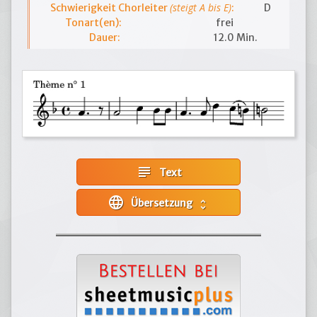
(steigt A bis E)
Schwierigkeit Chorleiter
:
D
Tonart(en):
frei
Dauer:
12.0 Min.
subject
Text
language
Übersetzung
unfold_more