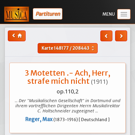
Partituren
Togg
navig
Karte
148177
/
208443
unfold_more
3 Motetten .- Ach, Herr,
strafe mich nicht
(1911)
op.110,2
...
Der "Musikalischen Gesellschaft" in Dortmund und
ihrem vortrefflichen Dirigenten Herrn Musikdirektor
C. Holtschneider zugeeignet
...
Reger, Max
(1873-1916) [ Deutschland ]