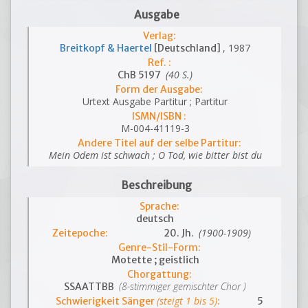
Ausgabe
Verlag:
, 1987
Breitkopf & Haertel
[Deutschland]
Ref. :
(40 S.)
ChB 5197
Form der Ausgabe:
Urtext Ausgabe Partitur ; Partitur
ISMN/ISBN :
M-004-41119-3
Andere Titel auf der selbe Partitur:
Mein Odem ist schwach ; O Tod, wie bitter bist du
Beschreibung
Sprache:
deutsch
(1900-1909)
Zeitepoche:
20. Jh.
Genre-Stil-Form:
Motette ; geistlich
Chorgattung:
(8-stimmiger gemischter Chor )
SSAATTBB
(steigt 1 bis 5)
Schwierigkeit Sänger
:
5