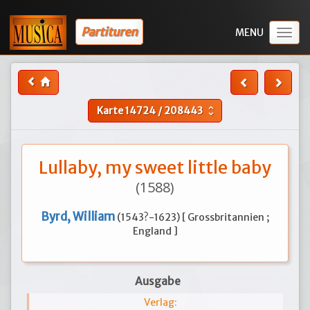
Partituren
Togg
navig
Karte
14724
/
208443
unfold_more
Lullaby, my sweet little baby
(1588)
Byrd, William
(1543?-1623) [ Grossbritannien ;
England ]
Ausgabe
Verlag: