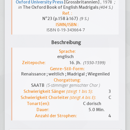
, 1978
;
Oxford University Press
[Grossbritannien]
in
(404 S.)
The Oxford Book of English Madrigals
Ref. :
(9 S.)
N°23 (p.158 à 167)
ISMN/ISBN :
ISBN 0-19-343664-7
Beschreibung
Sprache:
englisch
(1550-1599)
Zeitepoche:
16. Jh.
Genre-Stil-Form:
Renaissance ; weltlich ; Madrigal ; Wiegenlied
Chorgattung:
(5-stimmiger gemischter Chor )
SAATB
(steigt 1 bis 5)
Schwierigkeit Sänger
:
3
(steigt A bis E)
Schwierigkeit Chorleiter
:
C
Tonart(en):
C dorisch
Dauer:
5.0 Min.
Anzahl der Strophen:
4