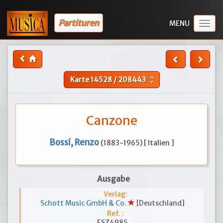
Partituren
Togg
navig
Karte
14528
/
208443
unfold_more
Canzone
Bossi, Renzo
(1883-1965) [ Italien ]
Ausgabe
Verlag:
Schott Music GmbH & Co.
[Deutschland]
Ref. :
ESZ4985