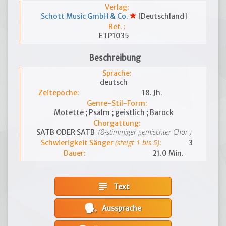
Verlag:
Schott Music GmbH & Co.
[Deutschland]
Ref. :
ETP1035
Beschreibung
Sprache:
deutsch
Zeitepoche:
18. Jh.
Genre-Stil-Form:
Motette ; Psalm ; geistlich ; Barock
Chorgattung:
(8-stimmiger gemischter Chor )
SATB ODER SATB
(steigt 1 bis 5)
Schwierigkeit Sänger
:
3
Dauer:
21.0 Min.
subject
Text
Aussprache