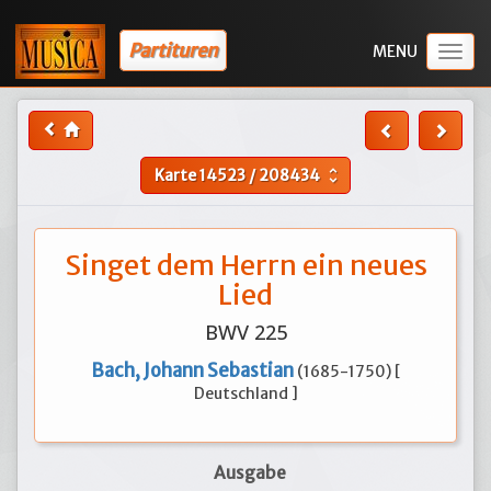
Partituren
Togg
navig
Karte
14523
/
208434
unfold_more
Singet dem Herrn ein neues
Lied
BWV 225
Bach, Johann Sebastian
(1685-1750) [
Deutschland ]
Ausgabe