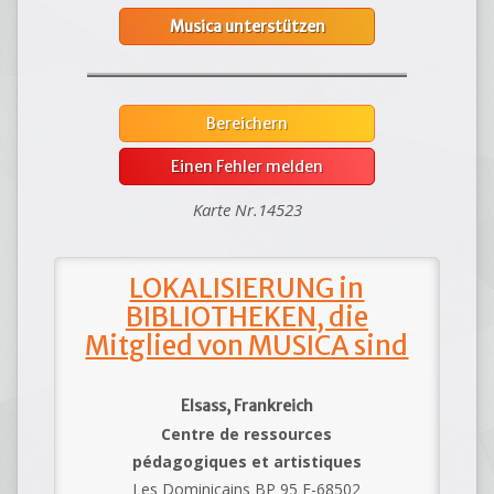
Musica unterstützen
Bereichern
Einen Fehler melden
Karte Nr.14523
LOKALISIERUNG in
BIBLIOTHEKEN, die
Mitglied von MUSICA sind
Elsass, Frankreich
Centre de ressources
pédagogiques et artistiques
Les Dominicains BP 95 F-68502