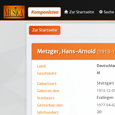
Komponisten
Zur Startseite
Suche
Zur Startseite
Metzger, Hans-Arnold
(1913-1
Deutschla
Land:
M
Geschlecht:
Stuttgart
Geburtsort:
1913-12-0
Geboren den
Esslingen
Sterbeort:
1977-04-0
Gestorben den
20
Jahrhundert: