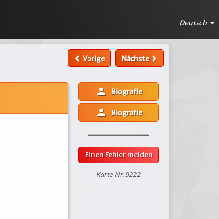
Deutsch
Vorige
Nächste
person
Biografie
person
Biografie
Einen Fehler melden
Karte Nr.9222