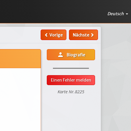
Deutsch
Vorige
Nächste
person
Biografie
Einen Fehler melden
Karte Nr.8225