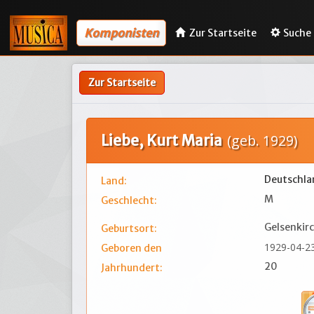
Komponisten
Zur Startseite
Suche
Zur Startseite
Liebe, Kurt Maria
(geb. 1929)
Deutschla
Land:
M
Geschlecht:
Gelsenkir
Geburtsort:
1929-04-2
Geboren den
20
Jahrhundert: