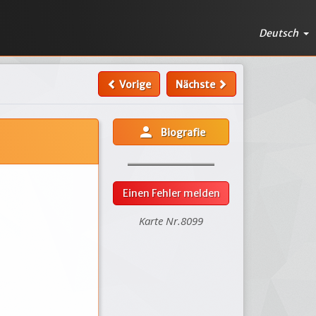
Deutsch
Vorige
Nächste
person
Biografie
Einen Fehler melden
Karte Nr.8099