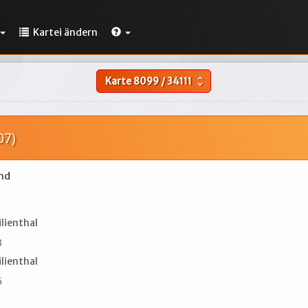
Kartei ändern
Karte
8099
/
34111
unfold_more
07)
nd
lienthal
8
lienthal
6