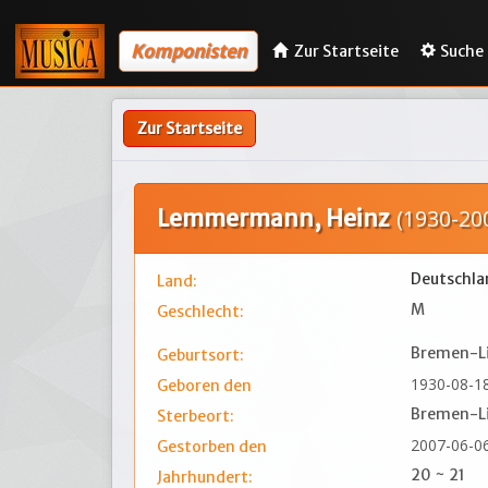
Komponisten
Zur Startseite
Suche
Zur Startseite
Lemmermann, Heinz
(1930-20
Deutschla
Land:
M
Geschlecht:
Bremen-Li
Geburtsort:
1930-08-1
Geboren den
Bremen-Li
Sterbeort:
2007-06-0
Gestorben den
20 ~ 21
Jahrhundert: