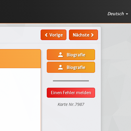
Deutsch
Vorige
Nächste
person
Biografie
person
Biografie
Einen Fehler melden
Karte Nr.7987