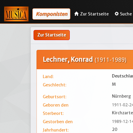
Komponisten
Zur Startseite
Suche
Zur Startseite
Lechner, Konrad
(1911-1989)
Deutschla
Land:
M
Geschlecht:
Nürnberg
Geburtsort:
1911-02-2
Geboren den
Kirchzart
Sterbeort:
1989-12-1
Gestorben den
20
Jahrhundert: