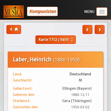
Komponisten
Togg
navig
Karte
7712
/
34111
unfold_more
Laber, Heinrich
(1880-1950)
Land:
Deutschland
Geschlecht:
M
Geburtsort:
Ellingen (Bayern)
1880-12-11
Geboren den
Sterbeort:
Gera (Thüringen)
1950-03-02
Gestorben den