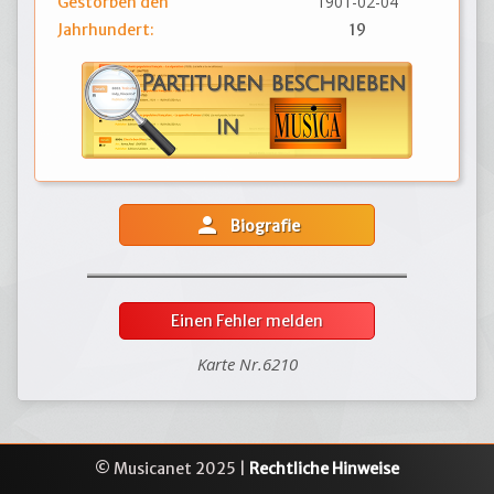
1901-02-04
Gestorben den
Jahrhundert:
19
person
Biografie
Einen Fehler melden
Karte Nr.6210
© Musicanet 2025 |
Rechtliche Hinweise