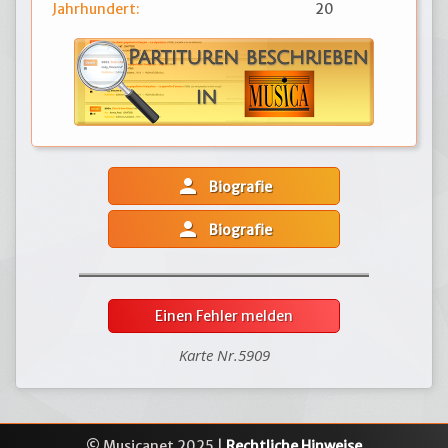
Jahrhundert:
20
person
Biografie
person
Biografie
Einen Fehler melden
Karte Nr.5909
© Musicanet 2025 |
Rechtliche Hinweise