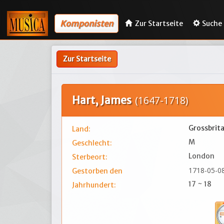
Komponisten
Zur Startseite
Suche
Zur Startseite
Hart, James
(1647-1718)
Grossbrit
Land:
M
Geschlecht:
London
Sterbeort:
1718-05-0
Gestorben den
17 ~ 18
Jahrhundert: