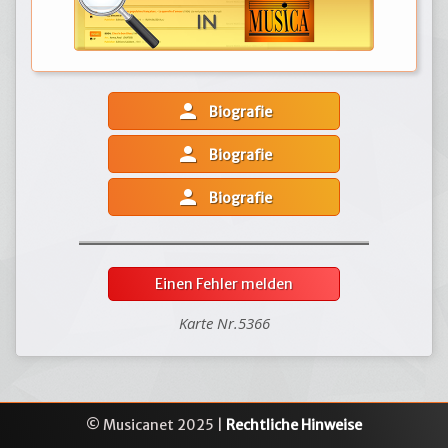
person
Biografie
person
Biografie
person
Biografie
Einen Fehler melden
Karte Nr.5366
© Musicanet 2025 |
Rechtliche Hinweise