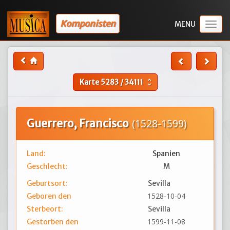
Komponisten
Togg
navig
Karte
5283
/
34111
unfold_more
Guerrero, Francisco
(1528-1599)
Land:
Spanien
Geschlecht:
M
Geburtsort:
Sevilla
1528-10-04
Geboren den
Sterbeort:
Sevilla
1599-11-08
Gestorben den