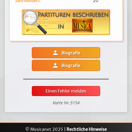
Jahrhundert:
20
person
Biografie
person
Biografie
Einen Fehler melden
Karte Nr.5154
© Musicanet 2025 |
Rechtliche Hinweise