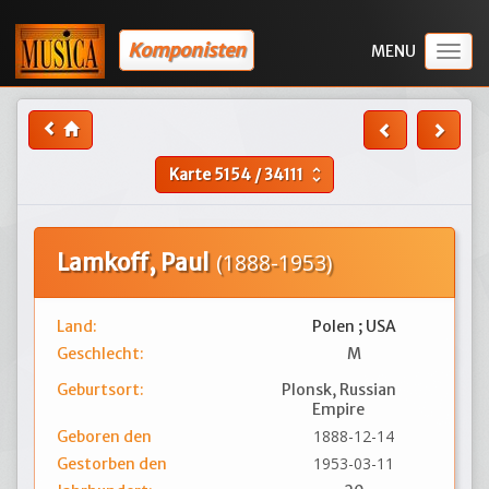
Komponisten
Togg
navig
Karte
5154
/
34111
unfold_more
Lamkoff, Paul
(1888-1953)
Land:
Polen ; USA
Geschlecht:
M
Geburtsort:
Plonsk, Russian
Empire
1888-12-14
Geboren den
1953-03-11
Gestorben den