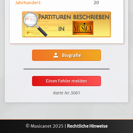
Jahrhundert:
20
person
Biografie
Einen Fehler melden
Karte Nr.5061
© Musicanet 2025 |
Rechtliche Hinweise