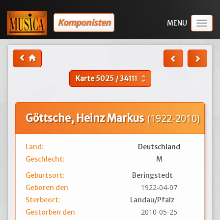
Komponisten
Togg
navig
Karte
5025
/
34111
unfold_more
Göttsche, Heinz Markus
(1922-2010)
Land:
Deutschland
Geschlecht:
M
Geburtsort:
Beringstedt
1922-04-07
Geboren den
Sterbeort:
Landau/Pfalz
2010-05-25
Gestorben den