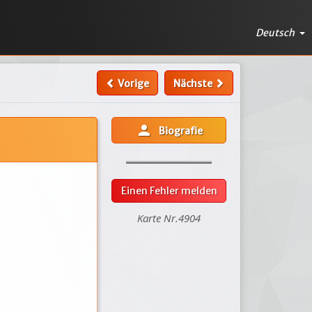
Deutsch
Vorige
Nächste
person
Biografie
Einen Fehler melden
Karte Nr.4904