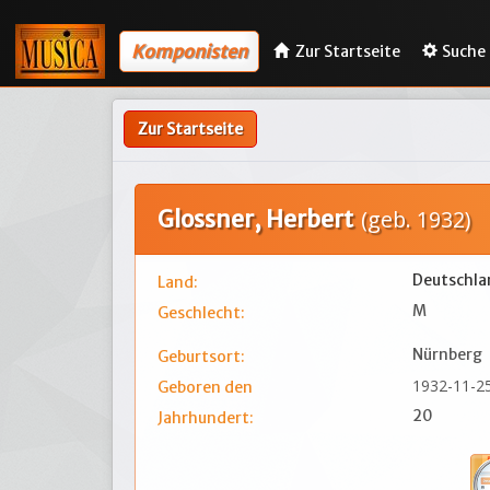
Komponisten
Zur Startseite
Suche
Zur Startseite
Glossner, Herbert
(geb. 1932)
Deutschla
Land:
M
Geschlecht:
Nürnberg
Geburtsort:
1932-11-2
Geboren den
20
Jahrhundert: