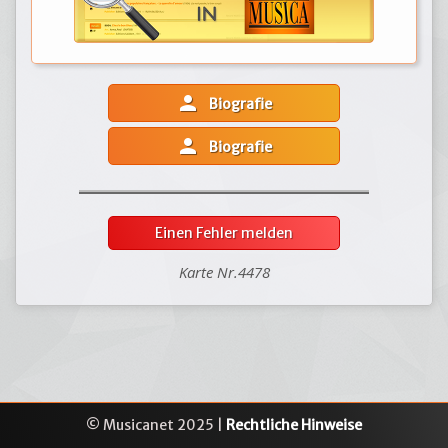
person
Biografie
person
Biografie
Einen Fehler melden
Karte Nr.4478
© Musicanet 2025 |
Rechtliche Hinweise