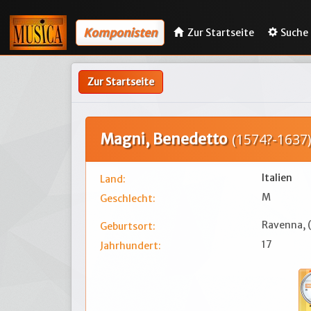
Komponisten
Zur Startseite
Suche
Zur Startseite
Magni, Benedetto
(1574?-1637)
Italien
Land:
M
Geschlecht:
Ravenna, (
Geburtsort:
17
Jahrhundert: