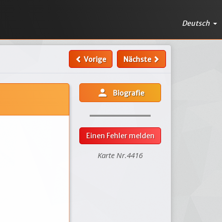
Deutsch
Vorige
Nächste
person
Biografie
Einen Fehler melden
Karte Nr.4416