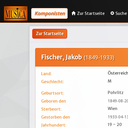
Komponisten
Zur Startseite
Suche
Zur Startseite
Fischer, Jakob
(1849-1933)
Österreic
Land:
M
Geschlecht:
Pohrlitz
Geburtsort:
1849-08-2
Geboren den
Wien
Sterbeort:
1933-04-1
Gestorben den
19 ~ 20
Jahrhundert: