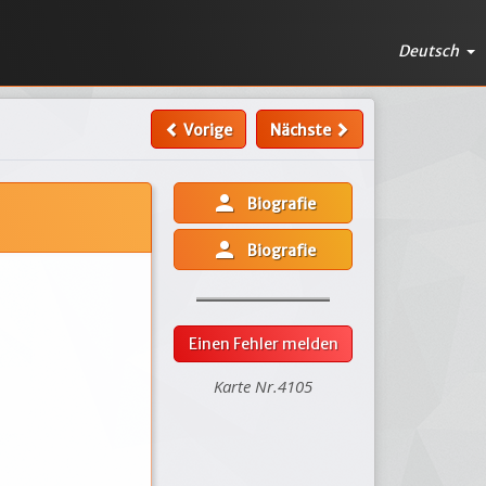
Deutsch
Vorige
Nächste
person
Biografie
person
Biografie
Einen Fehler melden
Karte Nr.4105