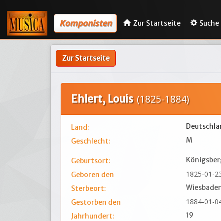
Komponisten
Zur Startseite
Suche
Zur Startseite
Ehlert, Louis
(1825-1884)
Deutschla
Land:
M
Geschlecht:
Königsber
Geburtsort:
1825-01-2
Geboren den
Wiesbade
Sterbeort:
1884-01-0
Gestorben den
19
Jahrhundert: