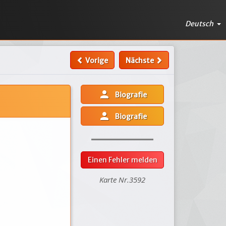
Deutsch
Vorige
Nächste
person
Biografie
person
Biografie
Einen Fehler melden
Karte Nr.3592