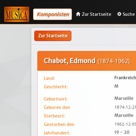
Komponisten
Zur Startseite
Suche
Zur Startseite
Chabot, Edmond
(1874-1962)
Frankreic
Land:
M
Geschlecht:
Marseille
Geburtsort:
1874-12-2
Geboren den
Marseille
Sterbeort:
1962-12-0
Gestorben den
19 ~ 20
Jahrhundert: