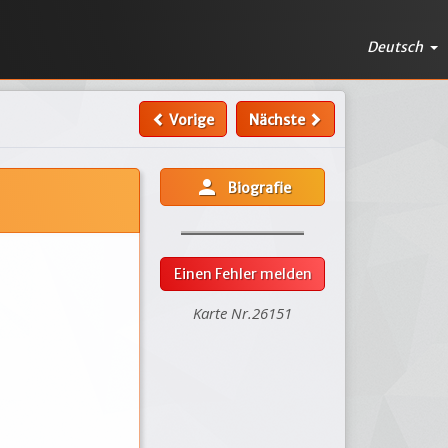
Deutsch
Vorige
Nächste
person
Biografie
Einen Fehler melden
Karte Nr.26151