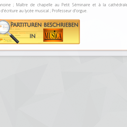
anoine ; Maître de chapelle au Petit Séminaire et à la cathédral
d'écriture au lycée musical ; Professeur d'orgue.