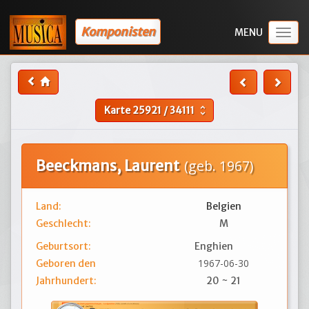
Komponisten
Togg
navig
Karte
25921
/
34111
unfold_more
Beeckmans, Laurent
(geb. 1967)
Land:
Belgien
Geschlecht:
M
Geburtsort:
Enghien
1967-06-30
Geboren den
Jahrhundert:
20 ~ 21