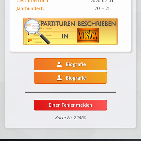
2020-07-01
Gestorben den
Jahrhundert:
20 ~ 21
person
Biografie
person
Biografie
Einen Fehler melden
Karte Nr.22460