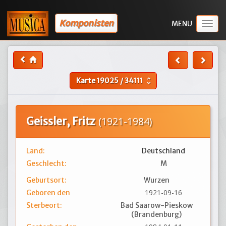
Komponisten
Togg
navig
Karte
19025
/
34111
unfold_more
Geissler, Fritz
(1921-1984)
Land:
Deutschland
Geschlecht:
M
Geburtsort:
Wurzen
1921-09-16
Geboren den
Sterbeort:
Bad Saarow-Pieskow
(Brandenburg)