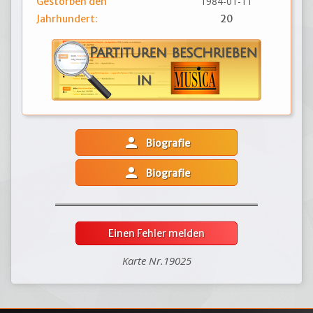
1984-01-11
Gestorben den
Jahrhundert:
20
person
Biografie
person
Biografie
Einen Fehler melden
Karte Nr.19025