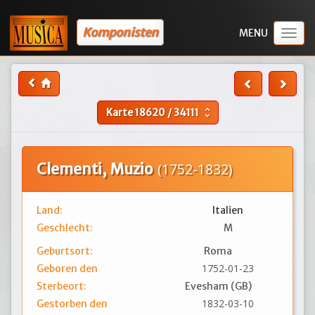
Komponisten
Togg
navig
Karte
18620
/
34111
unfold_more
Clementi, Muzio
(1752-1832)
Land:
Italien
Geschlecht:
M
Geburtsort:
Roma
1752-01-23
Geboren den
Sterbeort:
Evesham (GB)
1832-03-10
Gestorben den