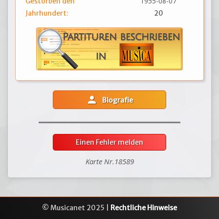
1955-08-07
Gestorben den
Jahrhundert:
20
person
Biografie
Einen Fehler melden
Karte Nr.18589
© Musicanet 2025 |
Rechtliche Hinweise