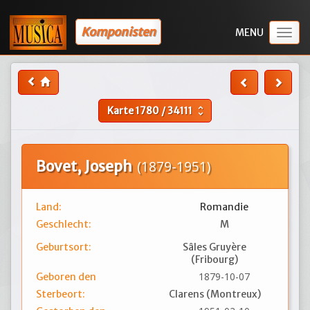
Komponisten
Togg
navig
Karte
1780
/
34111
unfold_more
Bovet, Joseph
(1879-1951)
Land:
Romandie
Geschlecht:
M
Geburtsort:
Sâles Gruyère
(Fribourg)
1879-10-07
Geboren den
Sterbeort:
Clarens (Montreux)