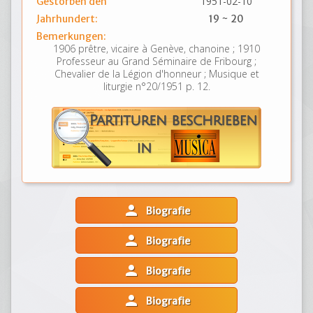
1951-02-10
Gestorben den
Jahrhundert:
19 ~ 20
Bemerkungen:
1906 prêtre, vicaire à Genève, chanoine ; 1910
Professeur au Grand Séminaire de Fribourg ;
Chevalier de la Légion d'honneur ; Musique et
liturgie n°20/1951 p. 12.
person
Biografie
person
Biografie
person
Biografie
person
Biografie