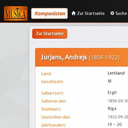
Komponisten
Zur Startseite
Suche
Zur Startseite
Jurjans, Andrejs
(1856-1922)
Lettland
Land:
M
Geschlecht:
Ergli
Geburtsort:
1856-09-3
Geboren den
Riga
Sterbeort:
1922-09-2
Gestorben den
19 ~ 20
Jahrhundert: