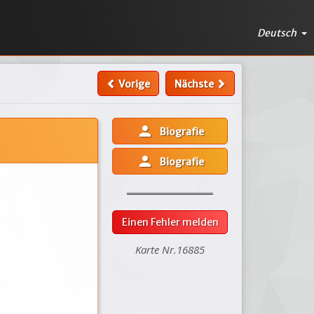
Deutsch
Vorige
Nächste
person
Biografie
person
Biografie
Einen Fehler melden
Karte Nr.16885