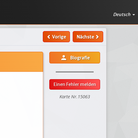
Deutsch
Vorige
Nächste
person
Biografie
Einen Fehler melden
Karte Nr.15063