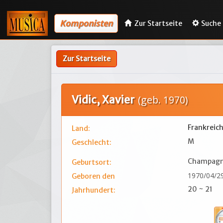
Komponisten
Zur Startseite
Suche
Zur Startseite
Vidic, Xavier
(geb. 1970)
Frankreic
Land:
M
Geschlecht:
Champagn
Geburtsort:
1970/04/2
Geboren den
20 ~ 21
Jahrhundert: