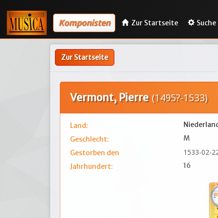
Komponisten
Zur Startseite
Suche
Zur Startseite
Vermont, Pierre
(1495?-1533)
Niederlan
Land:
M
Geschlecht:
1533-02-2
Gestorben den
16
Jahrhundert: