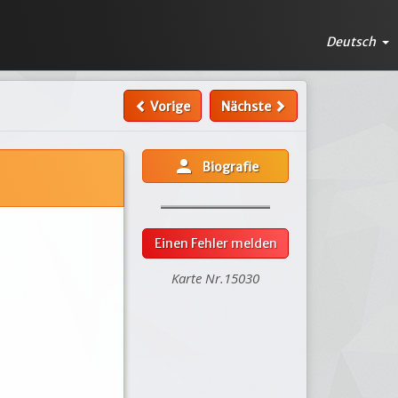
Deutsch
Vorige
Nächste
person
Biografie
Einen Fehler melden
Karte Nr.15030