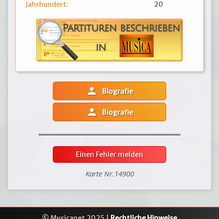
Jahrhundert:
20
person
Biografie
person
Biografie
Einen Fehler melden
Karte Nr.14900
© Musicanet 2025 |
Rechtliche Hinweise