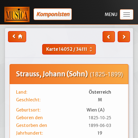
Komponisten
Togg
navig
Karte
14052
/
34111
unfold_more
Strauss, Johann (Sohn)
(1825-1899)
Land:
Österreich
Geschlecht:
M
Geburtsort:
Wien (A)
1825-10-25
Geboren den
1899-06-03
Gestorben den
Jahrhundert:
19