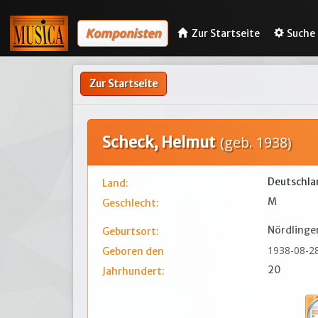
Komponisten
Zur Startseite
Suche
Zur Startseite
Scheck, Helmut
(geb. 1938)
Deutschla
Land:
M
Geschlecht:
Nördlinge
Geburtsort:
1938-08-2
Geboren den
20
Jahrhundert: