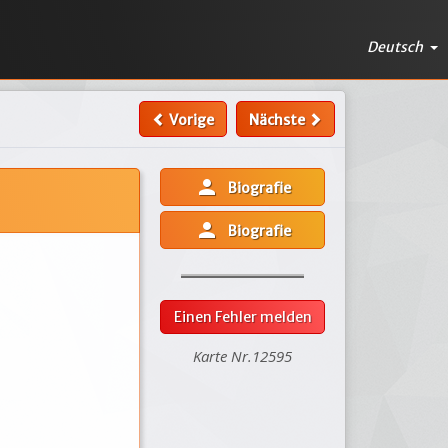
Deutsch
Vorige
Nächste
person
Biografie
person
Biografie
Einen Fehler melden
Karte Nr.12595