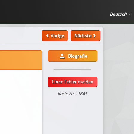
Deutsch
Vorige
Nächste
person
Biografie
Einen Fehler melden
Karte Nr.11645