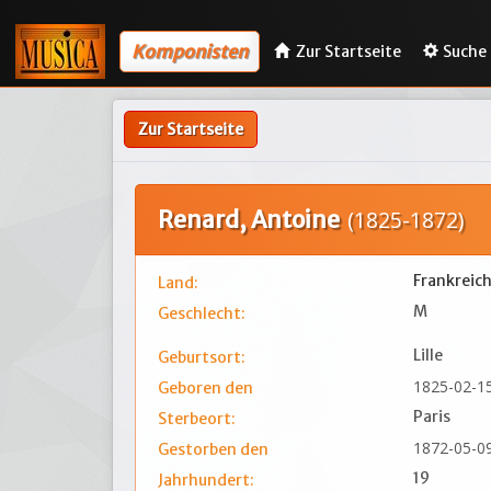
Komponisten
Zur Startseite
Suche
Zur Startseite
Renard, Antoine
(1825-1872)
Frankreic
Land:
M
Geschlecht:
Lille
Geburtsort:
1825-02-1
Geboren den
Paris
Sterbeort:
1872-05-0
Gestorben den
19
Jahrhundert: