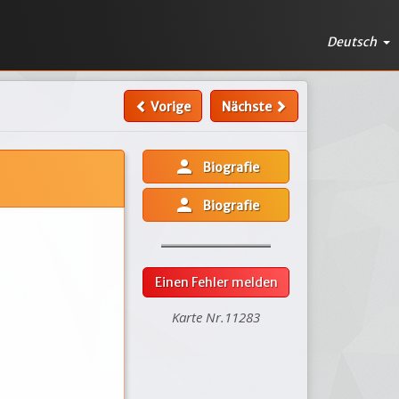
Deutsch
Vorige
Nächste
person
Biografie
person
Biografie
Einen Fehler melden
Karte Nr.11283