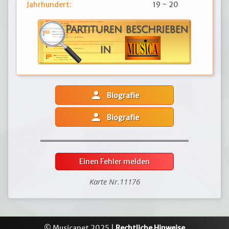
Jahrhundert:
19 ~ 20
person
Biografie
person
Biografie
Einen Fehler melden
Karte Nr.11176
© Musicanet 2025 |
Rechtliche Hinweise