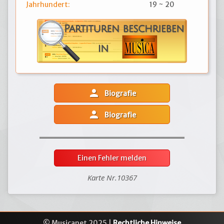
Jahrhundert:
19 ~ 20
person
Biografie
person
Biografie
Einen Fehler melden
Karte Nr.10367
© Musicanet 2025 |
Rechtliche Hinweise