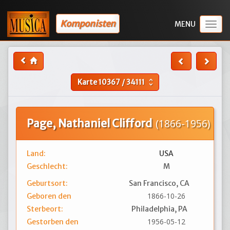
Komponisten
Togg
navig
Karte
10367
/
34111
unfold_more
Page, Nathaniel Clifford
(1866-1956)
Land:
USA
Geschlecht:
M
Geburtsort:
San Francisco, CA
1866-10-26
Geboren den
Sterbeort:
Philadelphia, PA
1956-05-12
Gestorben den