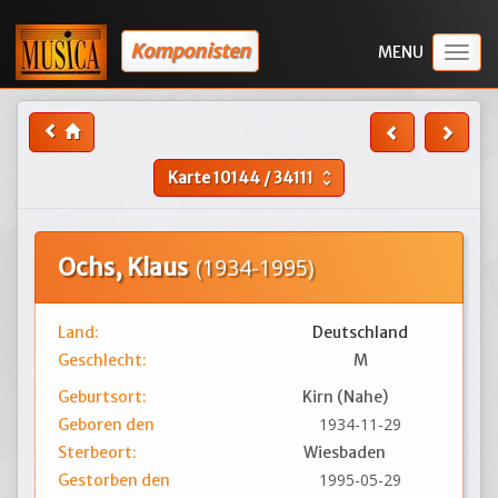
Komponisten
Togg
navig
Karte
10144
/
34111
unfold_more
Ochs, Klaus
(1934-1995)
Land:
Deutschland
Geschlecht:
M
Geburtsort:
Kirn (Nahe)
1934-11-29
Geboren den
Sterbeort:
Wiesbaden
1995-05-29
Gestorben den