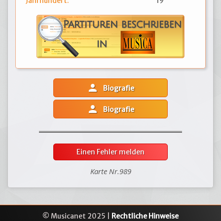
Jahrhundert:
19
person
Biografie
person
Biografie
Einen Fehler melden
Karte Nr.989
© Musicanet 2025 |
Rechtliche Hinweise