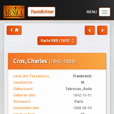
Textdichter
Togg
navig
Karte
989
/
16111
unfold_more
Cros, Charles
(1842-1888)
Land des Textautors
Frankreich
Geschlecht:
M
Geburtsort:
Fabrezan, Aude
1842-10-01
Geboren den
Sterbeort:
Paris
1888-08-09
Gestorben den