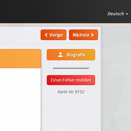
Deutsch
Vorige
Nächste
person
Biografie
Einen Fehler melden
Karte Nr.9152