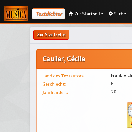
Textdichter
Zur Startseite
Suche
Zur Startseite
Caulier, Cécile
Frankreic
Land des Textautors
F
Geschlecht:
20
Jahrhundert: